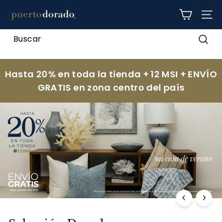
Ir
p
directamente
NAV
al
u
contenido
e
Busc
r
t
Hasta 20% en toda la tienda + 12 MSI + ENVÍO
o
GRATIS en zona centro del país
d
o
r
a
d
o