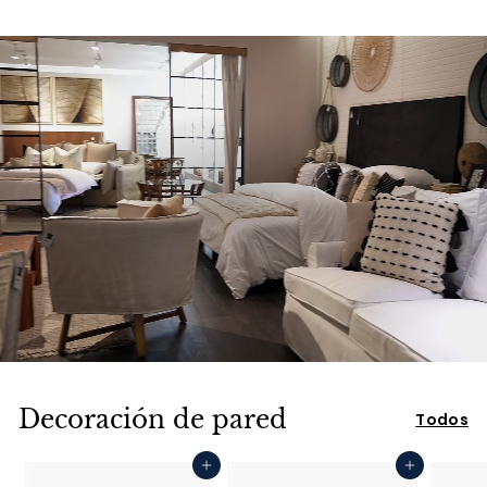
,
,
9
9
0
0
1
1
.
.
0
0
0
0
Decoración de pared
Todos
Agregar al carrito
Agregar al carrito