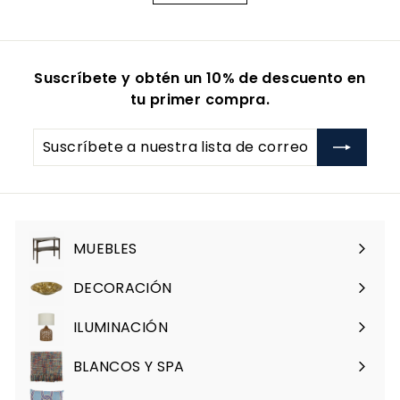
Suscríbete y obtén un 10% de descuento en
tu primer compra.
Suscríbete
a
nuestra
lista
de
correo
MUEBLES
Expandir
menú
DECORACIÓN
Expandir
menú
ILUMINACIÓN
Expandir
menú
BLANCOS Y SPA
Expandir
menú