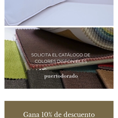
t
a
a
l
t
a
l
a
Gana 10% de descuento