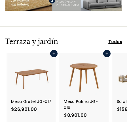
Terraza y jardín
Todos
Agregar al carrito
Agregar al carrito
Mesa Gretel JG-017
Mesa Palma JG-
Sala
016
$26,901.00
$
$158
$8,901.00
$
2
8
6