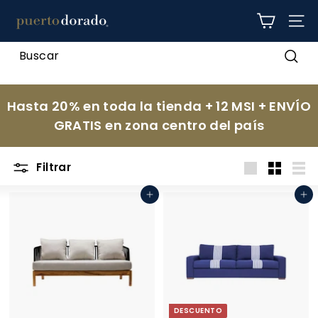
Ir
p
directamente
NAV
al
u
contenido
e
Busc
r
t
Hasta 20% en toda la tienda + 12 MSI + ENVÍO
o
GRATIS en zona centro del país
d
o
Filtrar
r
Large
Small
List
a
Agregar al carrito
Agregar al carrito
d
o
DESCUENTO