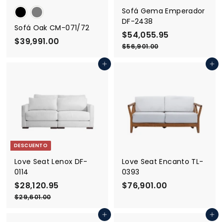
Sofá Gema Emperador
DF-2438
Sofá Oak CM-071/72
P
$54,055.95
$
P
$39,991.00
$
r
r
5
$56,901.00
$
3
e
e
5
4
9
6
c
c
Agregar al carrito
Agregar al carrito
,
,
i
i
,
0
9
o
o
9
0
5
d
h
9
1
5
e
a
.
1
o
.
b
0
.
0
f
i
9
0
e
t
5
DESCUENTO
0
r
u
t
a
Love Seat Lenox DF-
Love Seat Encanto TL-
a
l
0114
0393
P
$28,120.95
$
P
$76,901.00
$
r
r
2
7
$29,601.00
$
e
e
2
8
6
9
c
c
Agregar al carrito
Agregar al carrito
,
,