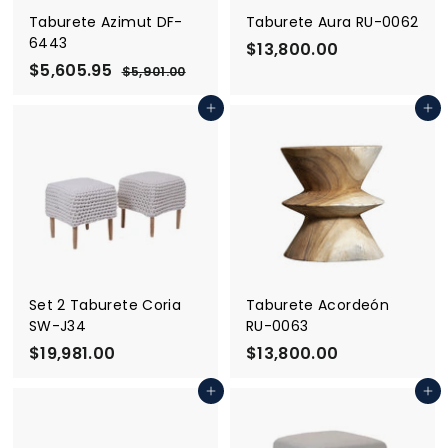
Taburete Azimut DF-
Taburete Aura RU-0062
6443
$13,800.00
$
P
$5,605.95
$
P
1
$5,901.00
$
r
r
5
5
3
,
e
e
Agregar al carrito
Agregar al carrito
,
,
9
c
c
6
8
0
i
i
1
0
0
o
o
.
5
0
d
h
0
.
e
a
.
0
o
9
b
0
f
i
5
0
e
t
r
u
Set 2 Taburete Coria
Taburete Acordeón
t
a
SW-J34
RU-0063
a
l
$19,981.00
$
$13,800.00
$
1
1
Agregar al carrito
Agregar al carrito
9
3
,
,