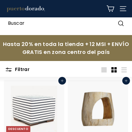
Ir
p
directamente
NAV
al
u
contenido
e
Busc
r
t
Hasta 20% en toda la tienda + 12 MSI + ENVÍO
o
GRATIS en zona centro del país
d
o
Filtrar
r
Large
Small
List
a
Agregar al carrito
Agregar al carrito
d
o
DESCUENTO