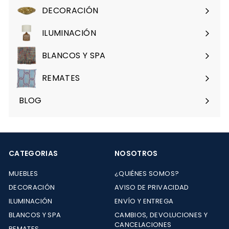
menú
DECORACIÓN
Expandir
menú
ILUMINACIÓN
Expandir
menú
BLANCOS Y SPA
Expandir
menú
REMATES
Expandir
menú
BLOG
CATEGORIAS
NOSOTROS
MUEBLES
¿QUIÉNES SOMOS?
DECORACIÓN
AVISO DE PRIVACIDAD
ILUMINACIÓN
ENVÍO Y ENTREGA
BLANCOS Y SPA
CAMBIOS, DEVOLUCIONES Y
CANCELACIONES
REMATES