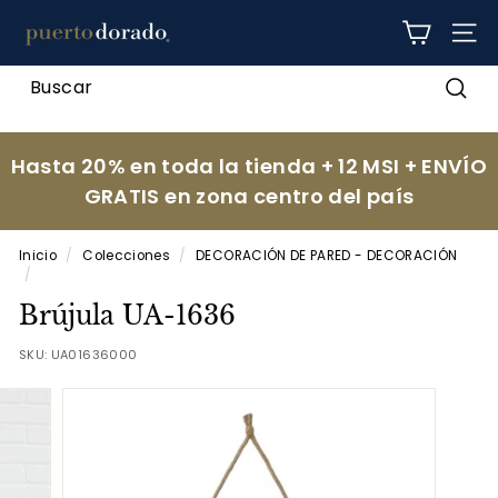
Ir
p
directamente
NAV
al
u
contenido
e
Busc
r
t
Hasta 20% en toda la tienda + 12 MSI + ENVÍO
o
GRATIS en zona centro del país
d
o
Inicio
/
Colecciones
/
DECORACIÓN DE PARED - DECORACIÓN
r
/
a
Brújula UA-1636
d
SKU:
UA01636000
o