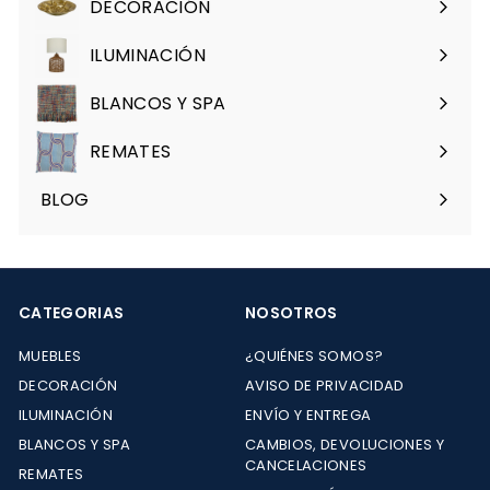
DECORACIÓN
Expandir
menú
ILUMINACIÓN
Expandir
menú
BLANCOS Y SPA
Expandir
menú
REMATES
Expandir
menú
BLOG
CATEGORIAS
NOSOTROS
MUEBLES
¿QUIÉNES SOMOS?
DECORACIÓN
AVISO DE PRIVACIDAD
ILUMINACIÓN
ENVÍO Y ENTREGA
BLANCOS Y SPA
CAMBIOS, DEVOLUCIONES Y
CANCELACIONES
REMATES