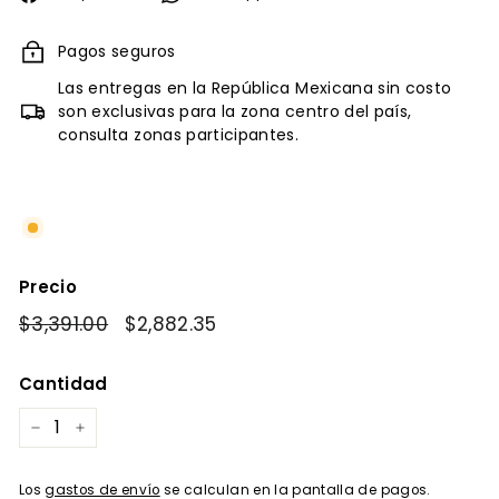
en
Facebook
Pagos seguros
Las entregas en la República Mexicana sin costo
son exclusivas para la zona centro del país,
consulta zonas participantes.
Precio
Precio
$3,391.00
$3,391.00
Precio
$2,882.35
$2,882.35
habitual
de
oferta
Cantidad
−
+
Los
gastos de envío
se calculan en la pantalla de pagos.