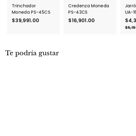
Trinchador
Credenza Moneda
Jarró
Moneda PS-45CS
PS-43CS
UA-1
$39,991.00
$
$16,901.00
$
P
$4,
r
3
1
$5,15
e
9
6
c
,
,
i
9
9
o
Te podría gustar
9
0
d
1
1
e
.
.
o
f
0
0
e
0
0
r
t
a
DESCUENTO
Brújula UA-1636
P
$2,882.35
$
P
r
r
2
$3,391.00
$