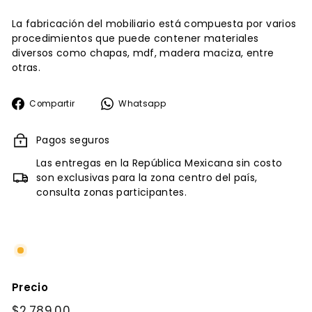
La fabricación del mobiliario está compuesta por varios
procedimientos que puede contener materiales
diversos como chapas, mdf, madera maciza, entre
otras.
Compartir
Whatsapp
Compartir
Whatsapp
en
Facebook
Pagos seguros
Las entregas en la República Mexicana sin costo
son exclusivas para la zona centro del país,
consulta zonas participantes.
Precio
Precio
$2,789.00
$2,789.00