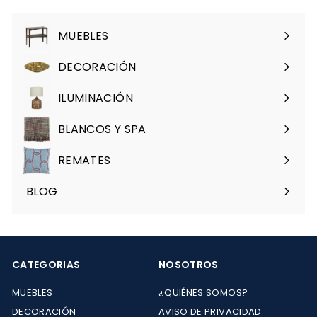
de
correo
MUEBLES
Expandir
menú
DECORACIÓN
Expandir
menú
ILUMINACIÓN
Expandir
menú
BLANCOS Y SPA
Expandir
menú
REMATES
Expandir
menú
BLOG
CATEGORIAS
NOSOTROS
MUEBLES
¿QUIÉNES SOMOS?
DECORACIÓN
AVISO DE PRIVACIDAD