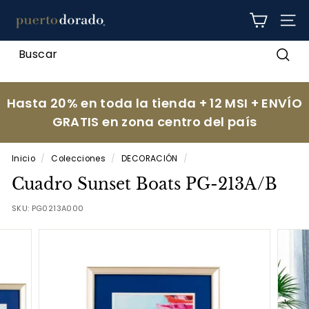
Ir
p
directamente
NAV
al
u
contenido
e
Busc
r
t
Hasta 20% en toda la tienda + 12 MSI + ENVÍO
o
GRATIS en zona centro del país
d
o
Inicio
/
Colecciones
/
DECORACIÓN
/
r
Cuadro Sunset Boats PG-213A/B
a
d
SKU:
PG0213A000
o