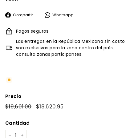
Compartir
Whatsapp
Compartir
Whatsapp
en
Facebook
Pagos seguros
Las entregas en la República Mexicana sin costo
son exclusivas para la zona centro del país,
consulta zonas participantes.
Precio
Precio
$19,601.00
$19,601.00
Precio
$18,620.95
$18,620.95
habitual
de
oferta
Cantidad