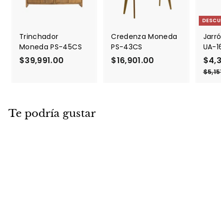
DESCU
Trinchador
Credenza Moneda
Jarró
Moneda PS-45CS
PS-43CS
UA-1
$39,991.00
$
$16,901.00
$
P
$4,
r
3
1
$5,15
e
9
6
c
,
,
i
9
9
o
Te podría gustar
9
0
d
1
1
e
.
.
o
f
0
0
e
0
0
r
t
a
DESCUENTO