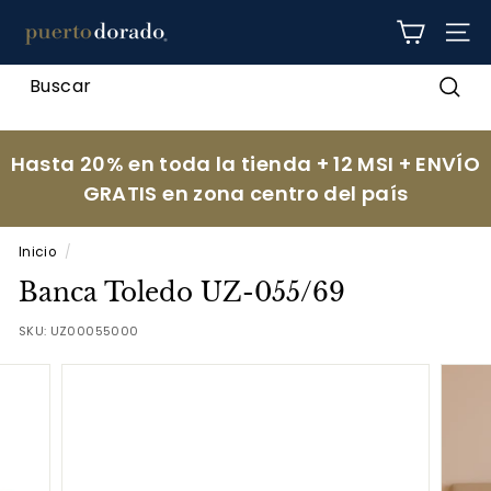
Ir
p
directamente
NAV
al
u
contenido
e
Busc
r
t
Hasta 20% en toda la tienda + 12 MSI + ENVÍO
o
GRATIS en zona centro del país
d
o
Inicio
/
r
Banca Toledo UZ-055/69
a
d
SKU:
UZ00055000
o