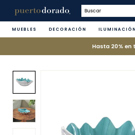
Ir
p
directamente
u
al
e
contenido
MUEBLES
DECORACIÓN
ILUMINACIÓ
r
t
Hasta 20% en t
o
d
o
r
a
d
o