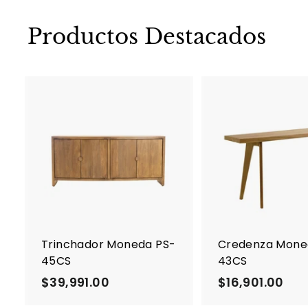
Productos Destacados
A
g
r
e
g
a
r
a
l
c
Trinchador Moneda PS-
Credenza Mone
a
45CS
43CS
r
r
$39,991.00
$
$16,901.00
$
i
3
1
t