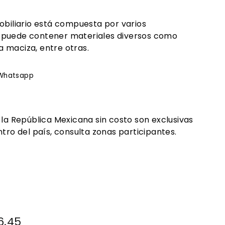
obiliario está compuesta por varios
 puede contener materiales diversos como
 maciza, entre otras.
rtir
Whatsapp
Whatsapp
ook
 la República Mexicana sin costo son exclusivas
tro del país, consulta zonas participantes.
.00
6.45
$1,306.45