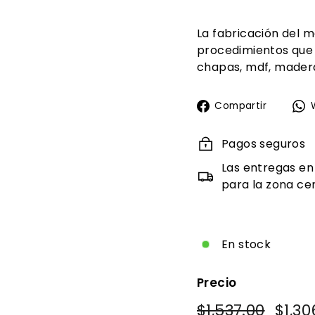
La fabricación del m
procedimientos que
chapas, mdf, madera
Compa
Compartir
en
Faceb
Pagos seguros
Las entregas en
para la zona cen
En stock
Precio
Precio
Precio
$1,537.00
$1,537
$1,30