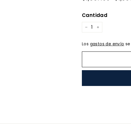
habitual
de
oferta
Cantidad
−
+
Los
gastos de envío
se 