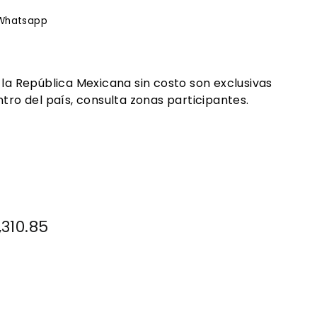
rtir
Whatsapp
Whatsapp
ook
 la República Mexicana sin costo son exclusivas
tro del país, consulta zonas participantes.
io
01.00
,310.85
$24,310.85
ta