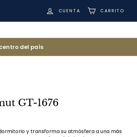
CUENTA
CARRITO
centro del país
mut GT-1676
u dormitorio y transforma su atmósfera a una más