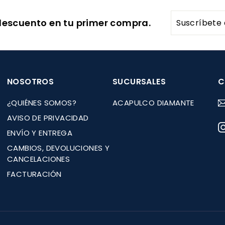
0
e
a
d
h
.
.
.
.
o
b
e
a
Suscríbete
0
0
descuento en tu primer compra.
3
f
i
o
b
8
0
0
a
e
t
f
i
5
5
nuestra
r
u
e
t
lista
t
a
r
u
de
a
l
t
a
correo
NOSOTROS
SUCURSALES
C
a
l
¿QUIÉNES SOMOS?
ACAPULCO DIAMANTE
AVISO DE PRIVACIDAD
ENVÍO Y ENTREGA
CAMBIOS, DEVOLUCIONES Y
CANCELACIONES
FACTURACIÓN