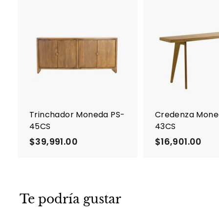
A
g
r
e
g
a
r
a
l
c
Trinchador Moneda PS-
Credenza Mone
a
45CS
43CS
r
r
$39,991.00
$
$16,901.00
$
i
3
1
t
o
9
6
,
,
9
9
Te podría gustar
9
0