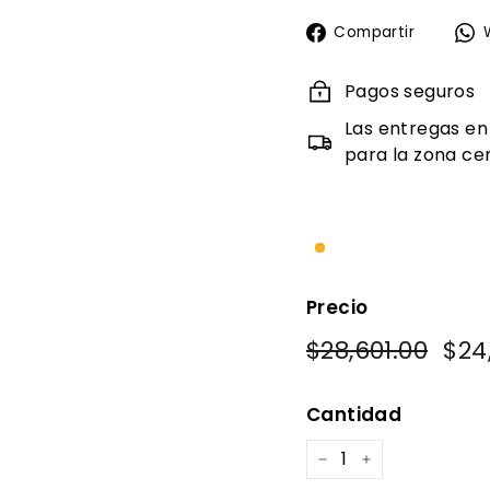
Compa
Compartir
en
Faceb
Pagos seguros
Las entregas en
para la zona cen
Precio
Precio
Prec
$28,601.00
$28,6
$24
habitual
de
ofer
Cantidad
−
+