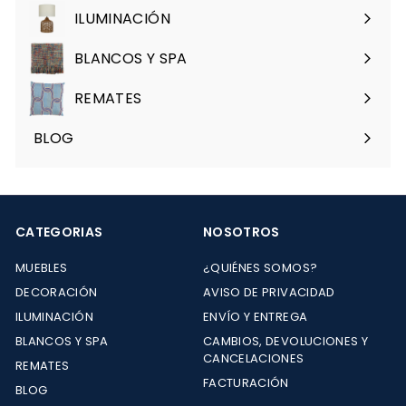
menú
ILUMINACIÓN
Expandir
menú
BLANCOS Y SPA
Expandir
menú
REMATES
Expandir
menú
BLOG
CATEGORIAS
NOSOTROS
MUEBLES
¿QUIÉNES SOMOS?
DECORACIÓN
AVISO DE PRIVACIDAD
ILUMINACIÓN
ENVÍO Y ENTREGA
BLANCOS Y SPA
CAMBIOS, DEVOLUCIONES Y
CANCELACIONES
REMATES
FACTURACIÓN
BLOG