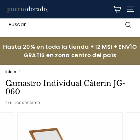
Ir
p
directamente
NAV
al
u
contenido
e
Busc
r
t
Hasta 20% en toda la tienda + 12 MSI + ENVÍO
o
GRATIS en zona centro del país
d
o
Inicio
/
r
Camastro Individual Cáterin JG-
a
060
d
SKU:
JG00006000
o