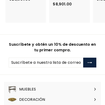
$8,901.00
$
2
8
6
,
,
9
9
0
0
1
1
.
.
0
0
Suscríbete y obtén un 10% de descuento en
0
0
tu primer compra.
Suscríbete
a
nuestra
lista
de
correo
MUEBLES
Expandir
menú
DECORACIÓN
Expandir