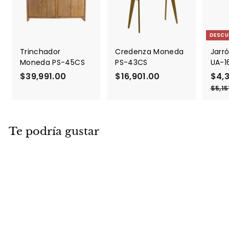
DESCU
Trinchador
Credenza Moneda
Jarró
Moneda PS-45CS
PS-43CS
UA-1
$39,991.00
$
$16,901.00
$
P
$4,
r
3
1
$5,15
e
9
6
c
,
,
i
9
9
o
Te podría gustar
9
0
d
1
1
e
.
.
o
f
0
0
e
0
0
r
t
a