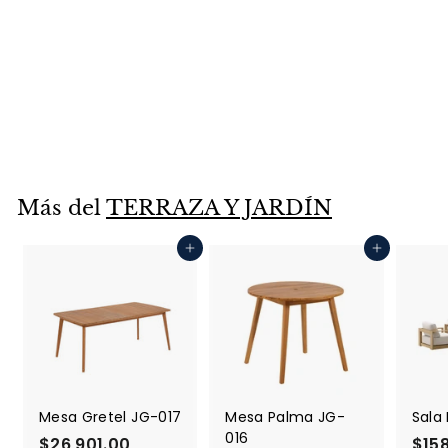
Camastro
Individual Cáterin
JG-060
$14,901.00
$
1
4
,
Más del
TERRAZA Y JARDÍN
9
0
Agregar al carrito
Agregar al carrito
1
.
0
0
Mesa Gretel JG-017
Mesa Palma JG-
Sala
016
$26,901.00
$
$158