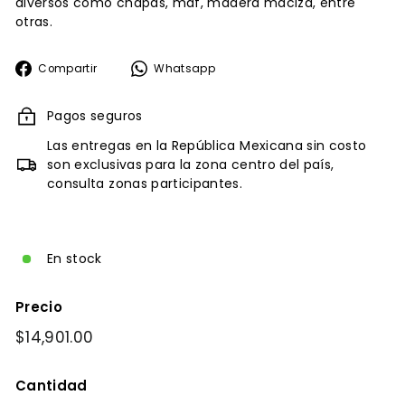
diversos como chapas, mdf, madera maciza, entre
otras.
Compartir
Whatsapp
Compartir
Whatsapp
en
Facebook
Pagos seguros
Las entregas en la República Mexicana sin costo
son exclusivas para la zona centro del país,
consulta zonas participantes.
En stock
Precio
Precio
$14,901.00
$14,901.00
habitual
Cantidad