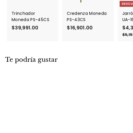
DESCU
Trinchador
Credenza Moneda
Jarró
Moneda PS-45CS
PS-43CS
UA-1
$39,991.00
$
$16,901.00
$
P
$4,
r
3
1
$5,15
e
9
6
c
,
,
i
9
9
o
Te podría gustar
9
0
d
1
1
e
.
.
o
f
0
0
e
0
0
r
t
a
DESCUENTO
Canasta bicolor
negro/ natural UA-