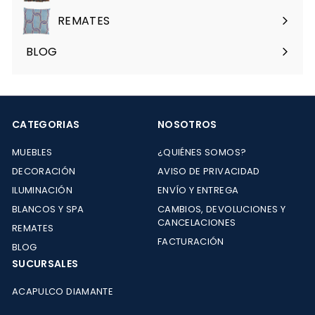
menú
REMATES
Expandir
menú
BLOG
CATEGORIAS
NOSOTROS
MUEBLES
¿QUIÉNES SOMOS?
DECORACIÓN
AVISO DE PRIVACIDAD
ILUMINACIÓN
ENVÍO Y ENTREGA
BLANCOS Y SPA
CAMBIOS, DEVOLUCIONES Y
CANCELACIONES
REMATES
FACTURACIÓN
BLOG
SUCURSALES
ACAPULCO DIAMANTE