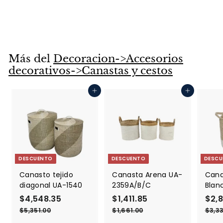
1437
$787.95
$
P
$927.00
$
r
9
7
2
e
8
7
c
7
.
i
Más del
Decoracion->Accesorios
0
.
o
decorativos->Canastas y cestos
0
9
h
5
a
Agregar al carrito
Agregar al carrito
b
i
t
u
a
l
DESCUENTO
DESCUENTO
DESCU
Canasto tejido
Canasta Arena UA-
Cana
diagonal UA-1540
2359A/B/C
Blan
$4,548.35
$
P
$1,411.85
$
P
$2,8
r
r
4
1
$5,351.00
$
$1,661.00
$
$3,33
e
e
5
1
,
,