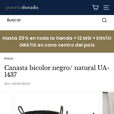
Ir
p
directamente
NAV
al
u
contenido
e
Busc
r
t
Hasta 20% en toda la tienda + 12 MSI + ENVÍO
o
GRATIS en zona centro del país
d
o
Inicio
/
r
Canasta bicolor negro/ natural UA-
a
1437
d
SKU:
UA1437A000
o