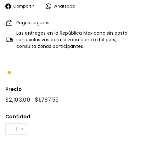
Compartir
Whatsapp
Compartir
Whatsapp
en
Facebook
Pagos seguros
Las entregas en la República Mexicana sin costo
son exclusivas para la zona centro del país,
consulta zonas participantes.
Precio
Precio
$2,103.00
$2,103.00
Precio
$1,787.55
$1,787.55
habitual
de
oferta
Cantidad
−
+