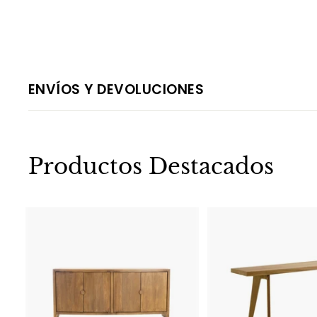
ENVÍOS Y DEVOLUCIONES
Productos Destacados
A
g
r
e
g