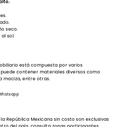
to.
es.
ado.
ño seco.
al sol.
obiliario está compuesta por varios
 puede contener materiales diversos como
 maciza, entre otras.
rtir
Whatsapp
Whatsapp
ook
 la República Mexicana sin costo son exclusivas
tro del país, consulta zonas participantes.