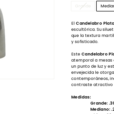
Grande
Media
El
Candelabro Plat
escultórica. Su silue
que la textura marti
y sofisticado.
Este
Candelabro Pl
atemporal a mesas au
un punto de luz y es
envejecida le otorg
contemporáneos, ind
contraste atractivo
Medidas:
Grande: .30 a
Mediano: .25 