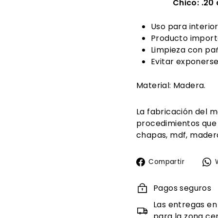
Chico: .20 al
Uso para interior
Producto import
Limpieza con pa
Evitar exponerse 
Material: Madera.
La fabricación del m
procedimientos que
chapas, mdf, madera
Compa
Compartir
en
Faceb
Pagos seguros
Las entregas en
para la zona cen