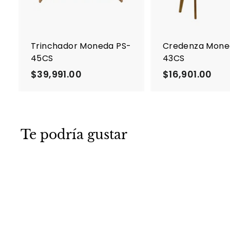
a
r
a
l
c
Trinchador Moneda PS-
Credenza Mone
a
45CS
43CS
r
r
$39,991.00
$
$16,901.00
$
i
3
1
t
o
9
6
,
,
9
9
Te podría gustar
9
0
1
1
.
.
0
0
0
0