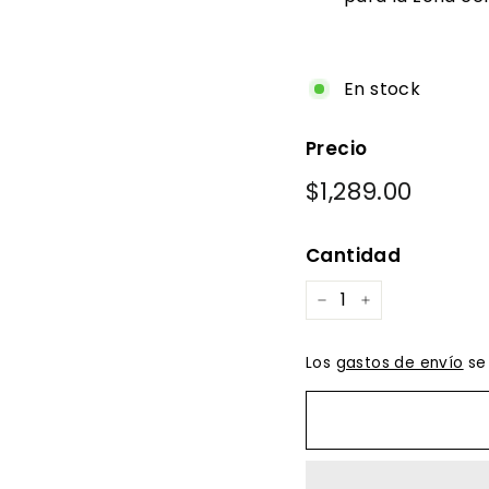
En stock
Precio
Precio
$1,289.00
$1,289
habitual
Cantidad
−
+
Los
gastos de envío
se 