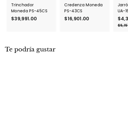
Trinchador
Credenza Moneda
Jarró
Moneda PS-45CS
PS-43CS
UA-1
$39,991.00
$
$16,901.00
$
P
$4,
r
3
1
$5,15
e
9
6
c
,
,
i
9
9
o
Te podría gustar
9
0
d
1
1
e
.
.
o
f
0
0
e
0
0
r
t
a
Cojín exterior
negro IH-023
$861.00
$