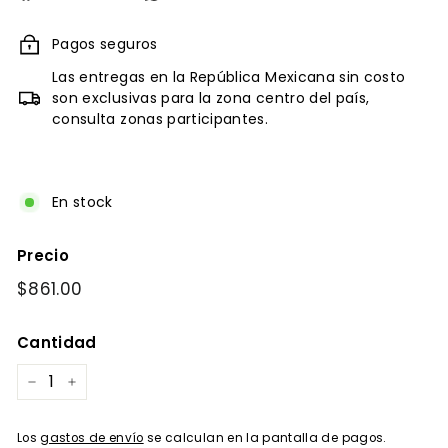
en
Facebook
Pagos seguros
Las entregas en la República Mexicana sin costo
son exclusivas para la zona centro del país,
consulta zonas participantes.
En stock
Precio
Precio
$861.00
$861.00
habitual
Cantidad
−
+
Los
gastos de envío
se calculan en la pantalla de pagos.