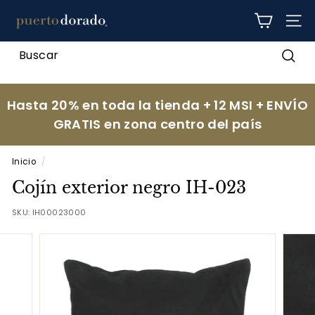
Ir
p
directamente
NAV
al
u
contenido
e
Busc
r
t
Hasta 20% en toda la tienda + 12 MSI + ENVÍO
o
GRATIS en zona centro del país
d
o
Inicio
/
r
Cojín exterior negro IH-023
a
d
SKU:
IH00023000
o