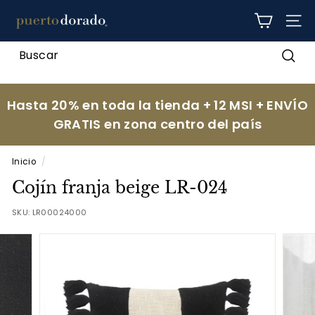
Ir
p
directamente
NAV
al
u
contenido
e
Busc
r
t
Hasta 20% en toda la tienda + 12 MSI + ENVÍO
o
GRATIS en zona centro del país
d
o
Inicio
/
r
Cojín franja beige LR-024
a
d
SKU:
LR00024000
o