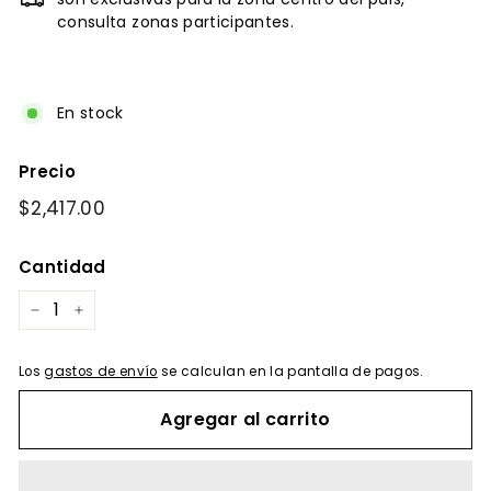
consulta zonas participantes.
En stock
Precio
Precio
$2,417.00
$2,417.00
habitual
Cantidad
−
+
Los
gastos de envío
se calculan en la pantalla de pagos.
Agregar al carrito