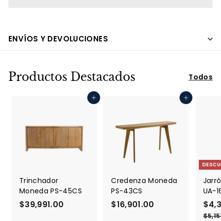
ENVÍOS Y DEVOLUCIONES
Productos Destacados
Todos
Agregar al carrito
Agregar al carrito
DESCU
Trinchador
Credenza Moneda
Jarró
Moneda PS-45CS
PS-43CS
UA-1
$39,991.00
$
$16,901.00
$
P
$4,
r
3
1
$5,15