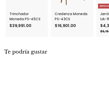
DESCU
Trinchador
Credenza Moneda
Jarró
Moneda PS-45CS
PS-43CS
UA-1
$39,991.00
$
$16,901.00
$
P
$4,
r
3
1
$5,15
e
9
6
c
,
,
i
9
9
o
Te podría gustar
9
0
d
1
1
e
.
.
o
f
0
0
e
0
0
r
t
a
Cojín Nudo DN-
3383