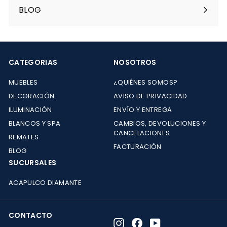
menú
BLOG
CATEGORIAS
NOSOTROS
MUEBLES
¿QUIÉNES SOMOS?
DECORACIÓN
AVISO DE PRIVACIDAD
ILUMINACIÓN
ENVÍO Y ENTREGA
BLANCOS Y SPA
CAMBIOS, DEVOLUCIONES Y
CANCELACIONES
REMATES
FACTURACIÓN
BLOG
SUCURSALES
ACAPULCO DIAMANTE
CONTACTO
Instagram
Facebook
YouTube