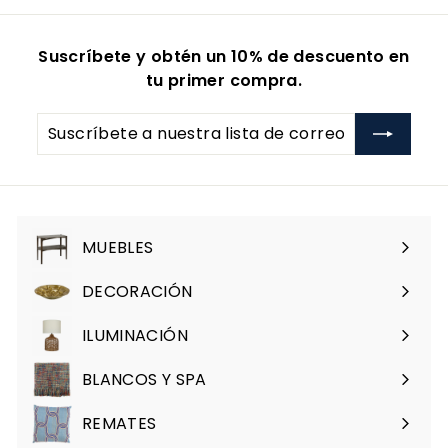
8
2
4
7
Suscríbete y obtén un 10% de descuento en
1
.
tu primer compra.
.
0
0
0
Suscríbete
0
a
nuestra
lista
de
correo
MUEBLES
Expandir
menú
DECORACIÓN
Expandir
menú
ILUMINACIÓN
Expandir
menú
BLANCOS Y SPA
Expandir
menú
REMATES
Expandir