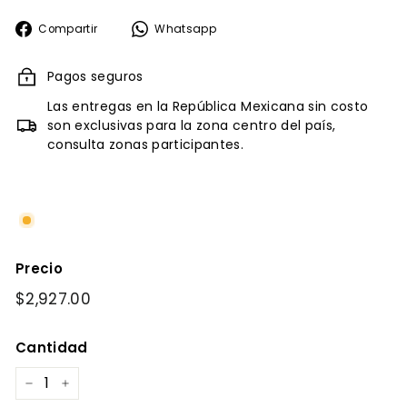
Compartir
Whatsapp
Compartir
Whatsapp
en
Facebook
Pagos seguros
Las entregas en la República Mexicana sin costo
son exclusivas para la zona centro del país,
consulta zonas participantes.
Precio
Precio
$2,927.00
$2,927.00
habitual
Cantidad
−
+