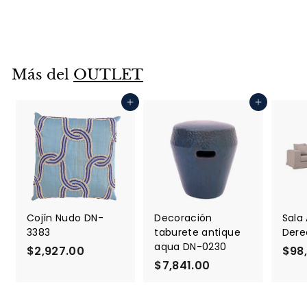
$2,927.00
$
2
,
9
Más del
OUTLET
2
7
Agregar al carrito
Agregar al carrito
.
0
0
Cojín Nudo DN-
Decoración
Sala
3383
taburete antique
Dere
aqua DN-0230
$2,927.00
$
$98
$7,841.00
$
2
7
,
,
9