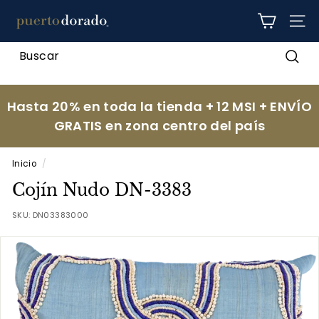
Ir
p
directamente
NAV
al
u
contenido
e
Busc
r
t
Hasta 20% en toda la tienda + 12 MSI + ENVÍO
o
GRATIS en zona centro del país
d
o
Inicio
/
r
Cojín Nudo DN-3383
a
d
SKU:
DN03383000
o