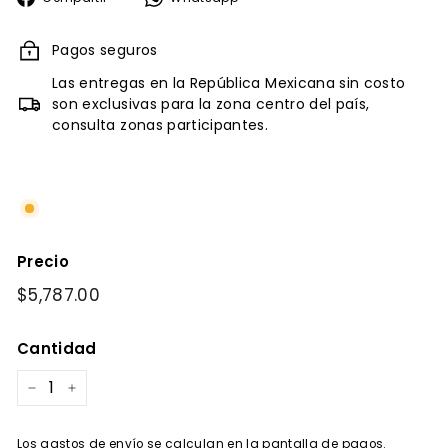
en
Facebook
Pagos seguros
Las entregas en la República Mexicana sin costo
son exclusivas para la zona centro del país,
consulta zonas participantes.
Precio
Precio
$5,787.00
$5,787.00
habitual
Cantidad
−
+
Los
gastos de envío
se calculan en la pantalla de pagos.