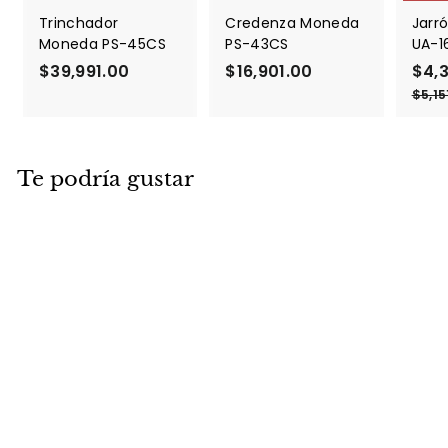
Trinchador
Credenza Moneda
Jarró
Moneda PS-45CS
PS-43CS
UA-1
$39,991.00
$
$16,901.00
$
P
$4,
r
3
1
$5,15
e
9
6
c
,
,
i
9
9
o
Te podría gustar
9
0
d
1
1
e
.
.
o
f
0
0
e
0
0
r
t
a
Escultura
Clavadista SA-884
$5,787.00
$