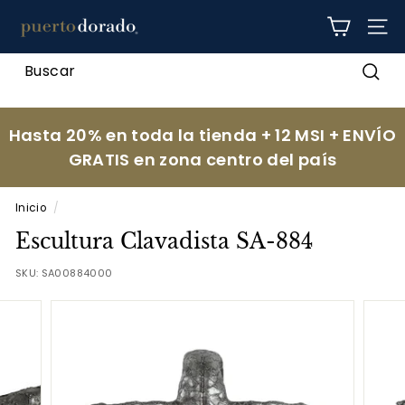
Ir
p
directamente
NAV
al
u
contenido
e
Busc
r
t
Hasta 20% en toda la tienda + 12 MSI + ENVÍO
o
GRATIS en zona centro del país
d
o
Inicio
/
r
Escultura Clavadista SA-884
a
d
SKU:
SA00884000
o