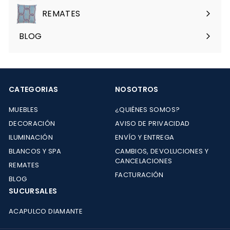
menú
REMATES
Expandir
menú
BLOG
CATEGORIAS
NOSOTROS
MUEBLES
¿QUIÉNES SOMOS?
DECORACIÓN
AVISO DE PRIVACIDAD
ILUMINACIÓN
ENVÍO Y ENTREGA
BLANCOS Y SPA
CAMBIOS, DEVOLUCIONES Y
CANCELACIONES
REMATES
FACTURACIÓN
BLOG
SUCURSALES
ACAPULCO DIAMANTE