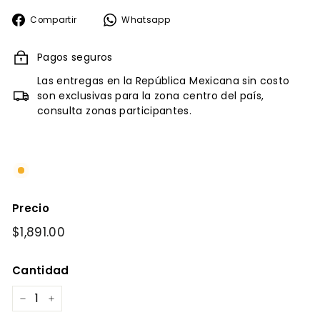
Compartir
Whatsapp
Compartir
Whatsapp
en
Facebook
Pagos seguros
Las entregas en la República Mexicana sin costo
son exclusivas para la zona centro del país,
consulta zonas participantes.
Precio
Precio
$1,891.00
$1,891.00
habitual
Cantidad
−
+