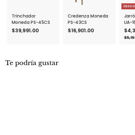
DESCU
Trinchador
Credenza Moneda
Jarró
Moneda PS-45CS
PS-43CS
UA-1
$39,991.00
$
$16,901.00
$
P
$4,
r
3
1
$5,15
e
9
6
c
,
,
i
9
9
o
Te podría gustar
9
0
d
1
1
e
.
.
o
f
0
0
e
0
0
r
t
a