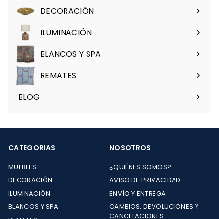
menú
DECORACIÓN
Expandir
menú
ILUMINACIÓN
Expandir
menú
BLANCOS Y SPA
Expandir
menú
REMATES
Expandir
menú
BLOG
CATEGORIAS
NOSOTROS
MUEBLES
¿QUIÉNES SOMOS?
DECORACIÓN
AVISO DE PRIVACIDAD
ILUMINACIÓN
ENVÍO Y ENTREGA
BLANCOS Y SPA
CAMBIOS, DEVOLUCIONES Y
CANCELACIONES