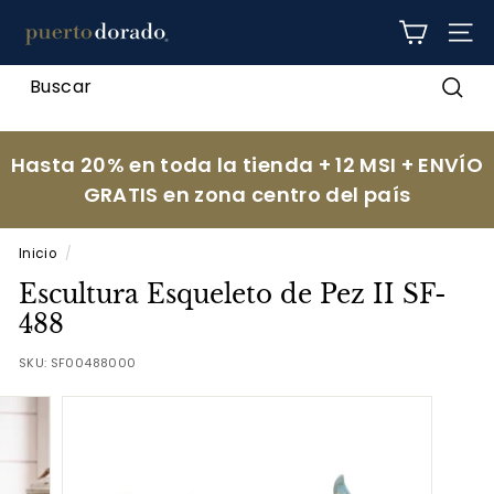
Ir
p
directamente
NAV
al
u
contenido
e
Busc
r
t
Hasta 20% en toda la tienda + 12 MSI + ENVÍO
o
GRATIS en zona centro del país
d
o
Inicio
/
r
Escultura Esqueleto de Pez II SF-
a
488
d
SKU:
SF00488000
o