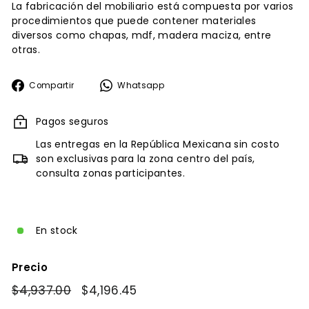
La fabricación del mobiliario está compuesta por varios
procedimientos que puede contener materiales
diversos como chapas, mdf, madera maciza, entre
otras.
Compartir
Whatsapp
Compartir
Whatsapp
en
Facebook
Pagos seguros
Las entregas en la República Mexicana sin costo
son exclusivas para la zona centro del país,
consulta zonas participantes.
En stock
Precio
Precio
$4,937.00
$4,937.00
Precio
$4,196.45
$4,196.45
habitual
de