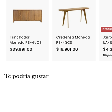
DESCU
Trinchador
Credenza Moneda
Jarró
Moneda PS-45CS
PS-43CS
UA-1
$39,991.00
$
$16,901.00
$
P
$4,
r
3
1
$5,15
e
9
6
c
,
,
i
9
9
o
Te podría gustar
9
0
d
1
1
e
.
.
o
f
0
0
e
0
0
r