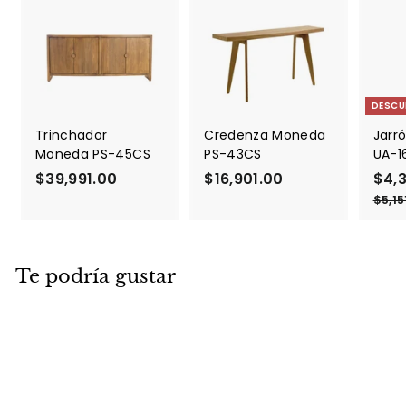
DESCU
Trinchador
Credenza Moneda
Jarró
Moneda PS-45CS
PS-43CS
UA-1
$39,991.00
$
$16,901.00
$
P
$4,
r
3
1
$5,15
e
9
6
c
,
,
i
9
9
o
Te podría gustar
9
0
d
1
1
e
.
.
o
f
0
0
e
0
0
r