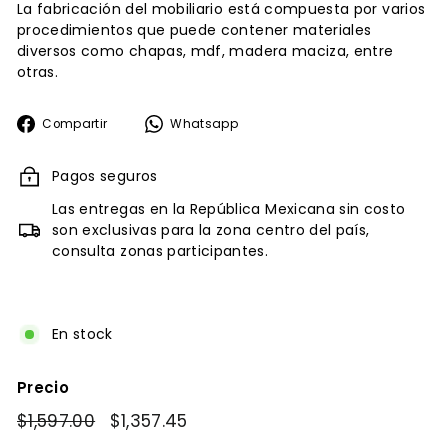
La fabricación del mobiliario está compuesta por varios
procedimientos que puede contener materiales
diversos como chapas, mdf, madera maciza, entre
otras.
Compartir
Whatsapp
Compartir
Whatsapp
en
Facebook
Pagos seguros
Las entregas en la República Mexicana sin costo
son exclusivas para la zona centro del país,
consulta zonas participantes.
En stock
Precio
Precio
$1,597.00
$1,597.00
Precio
$1,357.45
$1,357.45
habitual
de