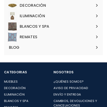
menú
DECORACIÓN
Expandir
menú
ILUMINACIÓN
Expandir
menú
BLANCOS Y SPA
Expandir
menú
REMATES
Expandir
menú
BLOG
CATEGORIAS
NOSOTROS
MUEBLES
¿QUIÉNES SOMOS?
DECORACIÓN
AVISO DE PRIVACIDAD
ILUMINACIÓN
ENVÍO Y ENTREGA
BLANCOS Y SPA
CAMBIOS, DEVOLUCIONES Y
CANCELACIONES