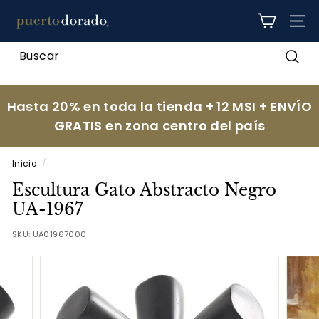
Ir
p
directamente
NAV
al
u
contenido
e
Busc
r
t
Hasta 20% en toda la tienda + 12 MSI + ENVÍO
o
GRATIS en zona centro del país
d
o
Inicio
/
r
Escultura Gato Abstracto Negro
a
UA-1967
d
SKU:
UA01967000
o