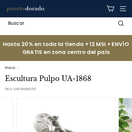
Ir
p
directamente
NAV
al
u
contenido
e
Busc
r
t
Hasta 20% en toda la tienda + 12 MSI + ENVÍO
o
GRATIS en zona centro del país
d
o
Inicio
/
r
Escultura Pulpo UA-1868
a
d
SKU:
UA01868000
o