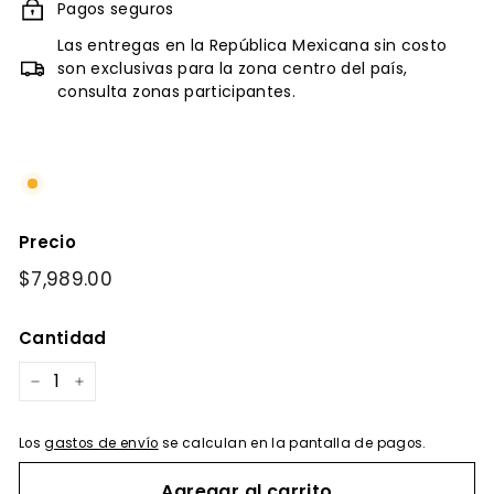
Pagos seguros
Las entregas en la República Mexicana sin costo
son exclusivas para la zona centro del país,
consulta zonas participantes.
Precio
Precio
$7,989.00
$7,989.00
habitual
Cantidad
−
+
Los
gastos de envío
se calculan en la pantalla de pagos.
Agregar al carrito