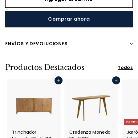
Comprar ahora
ENVÍOS Y DEVOLUCIONES
Productos Destacados
Todos
Agregar al carrito
Agregar al carrito
DESCU
Trinchador
Credenza Moneda
Jarró