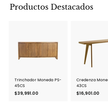
Productos Destacados
A
g
r
e
g
a
r
a
l
c
Trinchador Moneda PS-
Credenza Mone
a
45CS
43CS
r
r
$39,991.00
$
$16,901.00
$
i
3
1
t
o
9
6