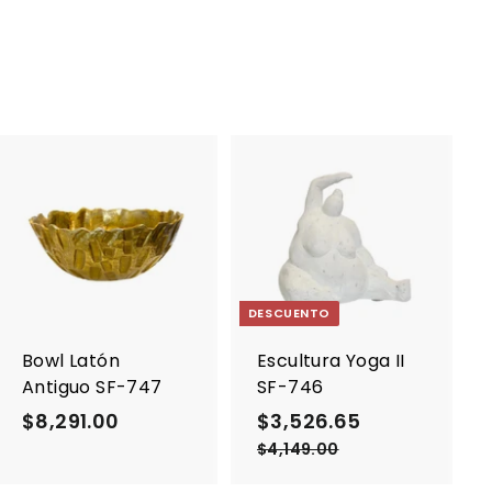
A
A
g
g
r
r
e
e
g
g
a
a
DESCUENTO
r
r
a
a
Bowl Latón
Escultura Yoga II
l
l
Antiguo SF-747
SF-746
c
c
a
a
P
P
$8,291.00
$
$3,526.65
$
r
r
r
r
8
3
$4,149.00
$
r
r
e
e
i
i
4
,
,