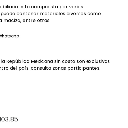
obiliario está compuesta por varios
 puede contener materiales diversos como
 maciza, entre otras.
rtir
Whatsapp
Whatsapp
ook
 la República Mexicana sin costo son exclusivas
tro del país, consulta zonas participantes.
o
1.00
103.85
$40,103.85