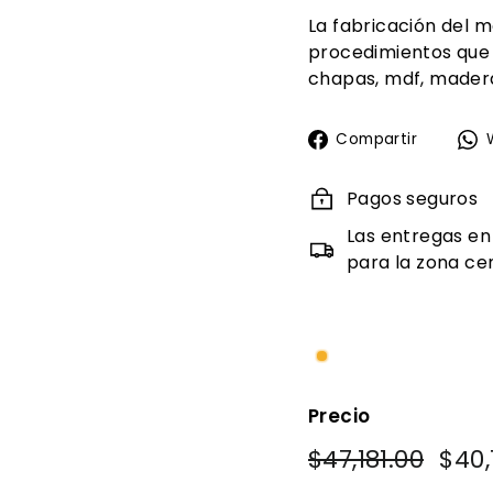
La fabricación del m
procedimientos que
chapas, mdf, madera
Compa
Compartir
en
Faceb
Pagos seguros
Las entregas en
para la zona cen
Precio
Precio
Preci
$47,181.00
$47,18
$40,
habitual
de