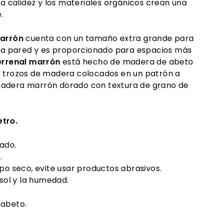
 la calidez y los materiales orgánicos crean una
e.
marrón
cuenta con un tamaño extra grande para
e la pared y es proporcionado para espacios más
errenal marrón
está hecho de madera de abeto
s trozos de madera colocados en un patrón a
madera marrón dorado con textura de grano de
etro.
ado.
r.
po seco, evite usar productos abrasivos.
 sol y la humedad.
 abeto.