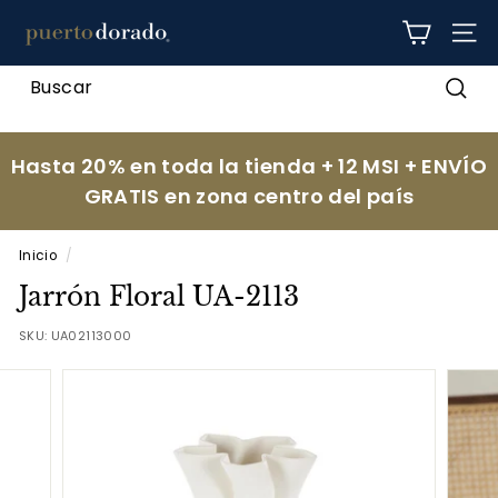
Ir
p
directamente
NAV
al
u
contenido
e
Busc
r
t
Hasta 20% en toda la tienda + 12 MSI + ENVÍO
o
GRATIS en zona centro del país
d
o
Inicio
/
r
Jarrón Floral UA-2113
a
d
SKU:
UA02113000
o