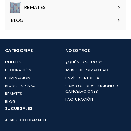
menú
REMATES
Expandir
menú
BLOG
CATEGORIAS
NOSOTROS
MUEBLES
¿QUIÉNES SOMOS?
DECORACIÓN
AVISO DE PRIVACIDAD
ILUMINACIÓN
ENVÍO Y ENTREGA
BLANCOS Y SPA
CAMBIOS, DEVOLUCIONES Y
CANCELACIONES
REMATES
FACTURACIÓN
BLOG
SUCURSALES
ACAPULCO DIAMANTE