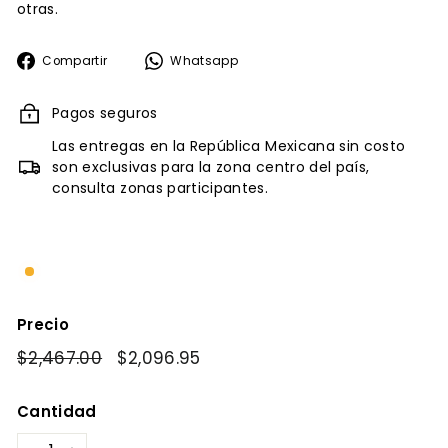
otras.
Compartir
Whatsapp
Compartir
Whatsapp
en
Facebook
Pagos seguros
Las entregas en la República Mexicana sin costo
son exclusivas para la zona centro del país,
consulta zonas participantes.
Precio
Precio
$2,467.00
$2,467.00
Precio
$2,096.95
$2,096.95
habitual
de
oferta
Cantidad