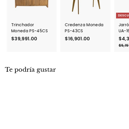
DESCU
Trinchador
Credenza Moneda
Jarró
Moneda PS-45CS
PS-43CS
UA-1
$39,991.00
$
$16,901.00
$
P
$4,
r
3
1
$5,15
e
9
6
c
,
,
i
9
9
o
Te podría gustar
9
0
d
1
1
e
.
.
o
f
0
0
e
0
0
r
t
a
DESCUENTO