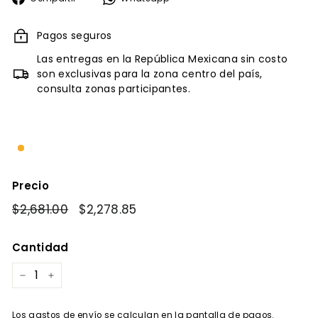
en
Facebook
Pagos seguros
Las entregas en la República Mexicana sin costo
son exclusivas para la zona centro del país,
consulta zonas participantes.
Precio
Precio
$2,681.00
$2,681.00
Precio
$2,278.85
$2,278.85
habitual
de
oferta
Cantidad
−
+
Los
gastos de envío
se calculan en la pantalla de pagos.