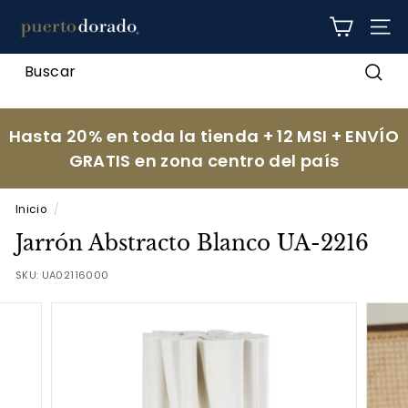
Ir
p
directamente
NAV
al
u
contenido
e
Busc
r
t
Hasta 20% en toda la tienda + 12 MSI + ENVÍO
o
GRATIS en zona centro del país
d
o
Inicio
/
r
Jarrón Abstracto Blanco UA-2216
a
d
SKU:
UA02116000
o