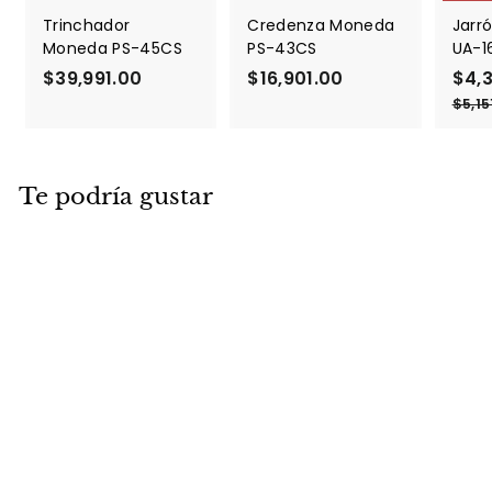
Trinchador
Credenza Moneda
Jarró
Moneda PS-45CS
PS-43CS
UA-1
$39,991.00
$
$16,901.00
$
P
$4,
r
3
1
$5,15
e
9
6
c
,
,
i
9
9
o
Te podría gustar
9
0
d
1
1
e
.
.
o
f
0
0
e
0
0
r
t
a
DESCUENTO
Jarrón Abstracto
Blanco UA-2216
P
$2,278.85
$
P