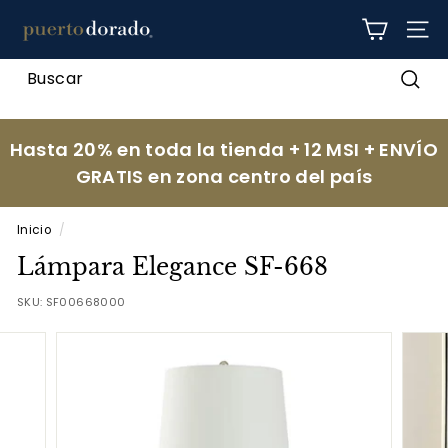
Ir
p
directamente
NAV
al
u
contenido
e
Busc
r
t
Hasta 20% en toda la tienda + 12 MSI + ENVÍO
o
GRATIS en zona centro del país
d
o
Inicio
/
r
Lámpara Elegance SF-668
a
d
SKU:
SF00668000
o