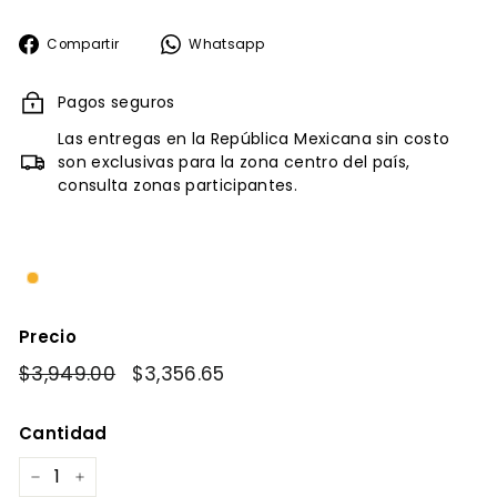
Compartir
Whatsapp
Compartir
Whatsapp
en
Facebook
Pagos seguros
Las entregas en la República Mexicana sin costo
son exclusivas para la zona centro del país,
consulta zonas participantes.
Precio
Precio
$3,949.00
$3,949.00
Precio
$3,356.65
$3,356.65
habitual
de
oferta
Cantidad
−
+