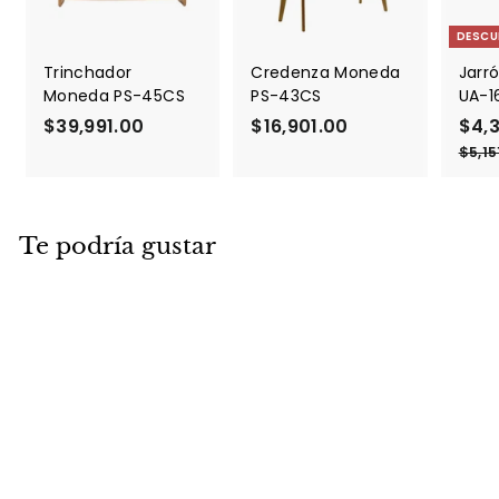
DESCU
Trinchador
Credenza Moneda
Jarró
Moneda PS-45CS
PS-43CS
UA-1
$39,991.00
$
$16,901.00
$
P
$4,
r
3
1
$5,15
e
9
6
c
,
,
i
9
9
o
Te podría gustar
9
0
d
1
1
e
.
.
o
f
0
0
e
0
0
r
t
a
DESCUENTO
Lámpara Elegance