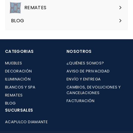
menú
REMATES
Expandir
menú
BLOG
CATEGORIAS
NOSOTROS
MUEBLES
¿QUIÉNES SOMOS?
DECORACIÓN
AVISO DE PRIVACIDAD
ILUMINACIÓN
ENVÍO Y ENTREGA
BLANCOS Y SPA
CAMBIOS, DEVOLUCIONES Y
CANCELACIONES
REMATES
FACTURACIÓN
BLOG
SUCURSALES
ACAPULCO DIAMANTE