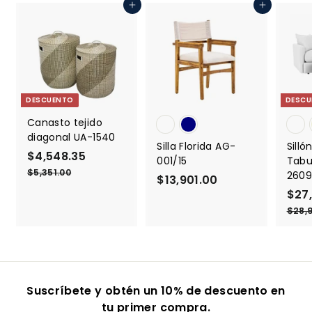
0
Agregar al carrito
Agregar al carrito
1
.
0
0
DESCUENTO
DESCU
Canasto tejido
diagonal UA-1540
Silla Florida AG-
Sill
$4,548.35
$
P
001/15
Tabu
r
4
$5,351.00
$
2609
$13,901.00
$
e
5
,
P
$27
1
,
c
5
r
3
$28,9
3
i
4
e
5
o
,
1
c
8
h
9
.
i
.
a
0
0
o
3
b
0
1
d
i
5
Suscríbete y obtén un 10% de descuento en
.
e
t
tu primer compra.
o