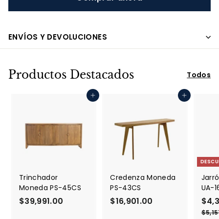
ENVÍOS Y DEVOLUCIONES
Productos Destacados
Todos
Agregar al carrito
Agregar al carrito
DESCU
Trinchador
Credenza Moneda
Jarró
Moneda PS-45CS
PS-43CS
UA-1
$39,991.00
$
$16,901.00
$
P
$4,
r
3
1
$5,15