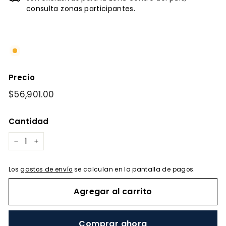
consulta zonas participantes.
Precio
Precio
$56,901.00
$56,901.00
habitual
Cantidad
−
+
Los
gastos de envío
se calculan en la pantalla de pagos.
Agregar al carrito
Comprar ahora