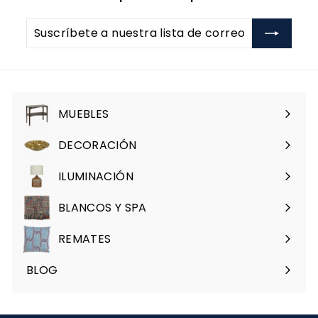
0
u
f
0
a
Suscríbete
e
l
a
r
nuestra
t
lista
a
de
correo
MUEBLES
Expandir
menú
DECORACIÓN
Expandir
menú
ILUMINACIÓN
Expandir
menú
BLANCOS Y SPA
Expandir
menú
REMATES
Expandir
menú
BLOG