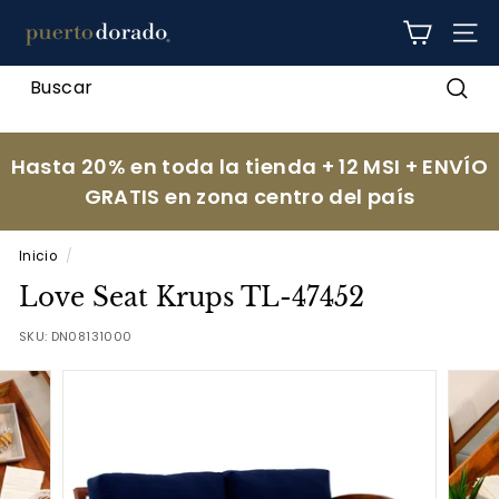
Ir
p
directamente
NAV
al
u
contenido
e
Busc
r
t
Hasta 20% en toda la tienda + 12 MSI + ENVÍO
o
GRATIS en zona centro del país
d
o
Inicio
/
r
Love Seat Krups TL-47452
a
d
SKU:
DN08131000
o