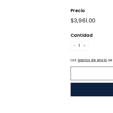
Precio
Precio
$3,961.00
$3,961
habitual
Cantidad
−
+
Los
gastos de envío
se 