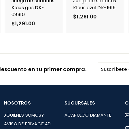
Juego de sábanas
Juego de sábanas
l
l
Klaus gris DK-
Klaus azul DK-1619
c
c
c
08910
a
a
a
$1,291.00
$
r
r
$1,291.00
$
1
r
r
i
i
1
,
t
t
,
2
o
o
o
2
9
9
1
1
.
Suscríbete
descuento en tu primer compra.
.
0
a
0
0
nuestra
0
lista
de
correo
NOSOTROS
SUCURSALES
C
¿QUIÉNES SOMOS?
ACAPULCO DIAMANTE
AVISO DE PRIVACIDAD