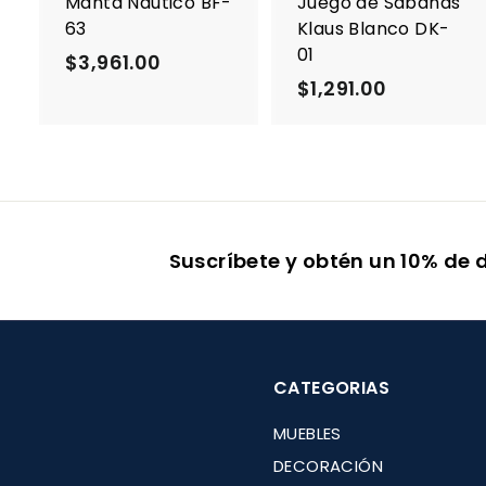
Manta Náutico BF-
Juego de Sábanas
l
l
63
Klaus Blanco DK-
c
01
a
$3,961.00
$
r
r
$1,291.00
$
3
r
r
i
i
1
,
t
t
,
9
o
2
6
9
1
1
.
Suscríbete y obtén un 10% de 
.
0
0
0
0
CATEGORIAS
MUEBLES
DECORACIÓN