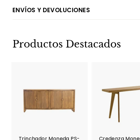
ENVÍOS Y DEVOLUCIONES
Productos Destacados
A
g
r
e
g
a
r
a
l
c
Trinchador Moneda PS-
Credenza Mone