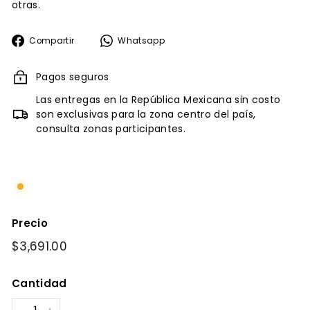
otras.
Compartir
Whatsapp
Compartir
Whatsapp
en
Facebook
Pagos seguros
Las entregas en la República Mexicana sin costo
son exclusivas para la zona centro del país,
consulta zonas participantes.
Precio
Precio
$3,691.00
$3,691.00
habitual
Cantidad