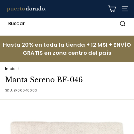
Ir
p
directamente
NAV
al
u
contenido
e
Busc
r
t
Hasta 20% en toda la tienda + 12 MSI + ENVÍO
o
GRATIS en zona centro del país
d
o
Inicio
/
r
Manta Sereno BF-046
a
d
SKU:
BF00046000
o