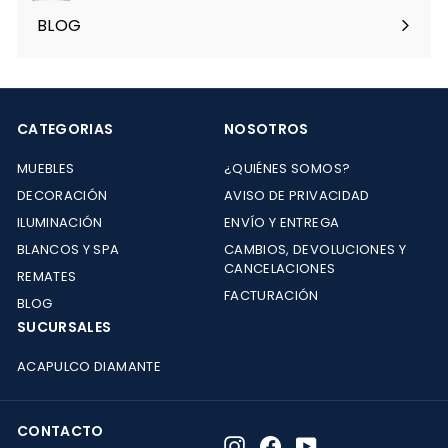
menú
BLOG
CATEGORIAS
NOSOTROS
MUEBLES
¿QUIÉNES SOMOS?
DECORACIÓN
AVISO DE PRIVACIDAD
ILUMINACIÓN
ENVÍO Y ENTREGA
BLANCOS Y SPA
CAMBIOS, DEVOLUCIONES Y
CANCELACIONES
REMATES
FACTURACIÓN
BLOG
SUCURSALES
ACAPULCO DIAMANTE
CONTACTO
Instagram
Facebook
YouTube