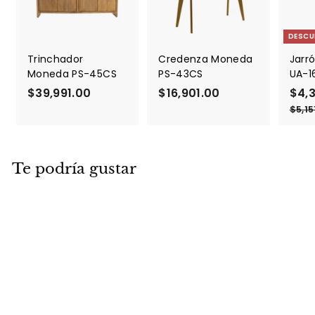
DESCU
Trinchador
Credenza Moneda
Jarró
Moneda PS-45CS
PS-43CS
UA-1
$39,991.00
$
$16,901.00
$
P
$4,
r
3
1
$5,15
e
9
6
c
,
,
i
9
9
o
Te podría gustar
9
0
d
1
1
e
.
.
o
f
0
0
e
0
0
r
t
a