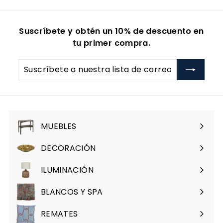
9
2
6
9
Suscríbete y obtén un 10% de descuento en
1
1
tu primer compra.
.
.
0
0
Suscríbete
0
0
a
nuestra
lista
de
correo
MUEBLES
Expandir
menú
DECORACIÓN
Expandir
menú
ILUMINACIÓN
Expandir
menú
BLANCOS Y SPA
Expandir
menú
REMATES
Expandir