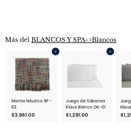
Manta Sereno BF-
046
$3,691.00
$
3
,
6
Más del
BLANCOS Y SPA->Blancos
9
1
Agregar al carrito
Agregar al carrito
.
0
0
Manta Náutico BF-
Juego de Sábanas
Jueg
63
Klaus Blanco DK-01
Klau
$3,961.00
$
$1,291.00
$
$1,2
3
1
,
,