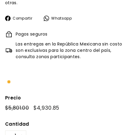
otras.
Compartir
Whatsapp
Compartir
Whatsapp
en
Facebook
Pagos seguros
Las entregas en la República Mexicana sin costo
son exclusivas para la zona centro del país,
consulta zonas participantes.
Precio
Precio
$5,801.00
$5,801.00
Precio
$4,930.85
$4,930.85
habitual
de
oferta
Cantidad