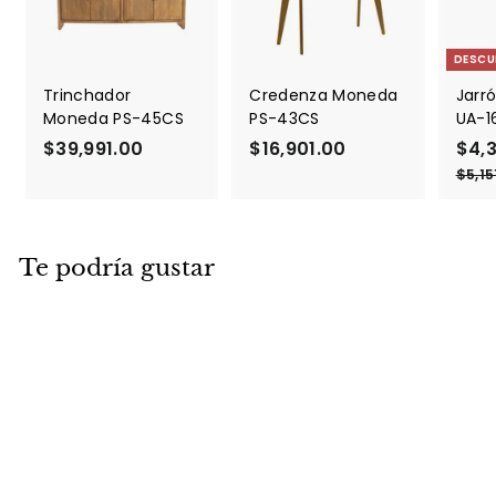
DESCU
Trinchador
Credenza Moneda
Jarró
Moneda PS-45CS
PS-43CS
UA-1
$39,991.00
$
$16,901.00
$
P
$4,
r
3
1
$5,15
e
9
6
c
,
,
i
9
9
o
Te podría gustar
9
0
d
1
1
e
.
.
o
f
0
0
e
0
0
r
t
a
DESCUENTO