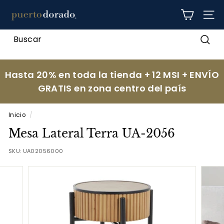
Ir
p
directamente
NAV
al
u
contenido
e
Busc
r
t
Hasta 20% en toda la tienda + 12 MSI + ENVÍO
o
GRATIS en zona centro del país
d
o
Inicio
/
r
Mesa Lateral Terra UA-2056
a
d
SKU:
UA02056000
o