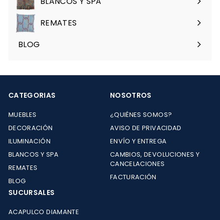
BLANCOS Y SPA
Expandir
menú
REMATES
Expandir
menú
BLOG
CATEGORIAS
NOSOTROS
MUEBLES
¿QUIÉNES SOMOS?
DECORACIÓN
AVISO DE PRIVACIDAD
ILUMINACIÓN
ENVÍO Y ENTREGA
BLANCOS Y SPA
CAMBIOS, DEVOLUCIONES Y
CANCELACIONES
REMATES
FACTURACIÓN
BLOG
SUCURSALES
ACAPULCO DIAMANTE