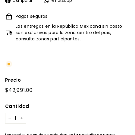
Compartir
Whatsapp
Compartir
Whatsapp
en
Facebook
Pagos seguros
Las entregas en la República Mexicana sin costo
son exclusivas para la zona centro del país,
consulta zonas participantes.
Precio
Precio
$42,991.00
$42,991.00
habitual
Cantidad
−
+