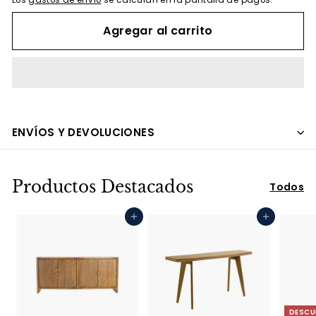
Los
gastos de envío
se calculan en la pantalla de pagos.
Agregar al carrito
ENVÍOS Y DEVOLUCIONES
Productos Destacados
Todos
Agregar al carrito
Agregar al carrito
DESCU