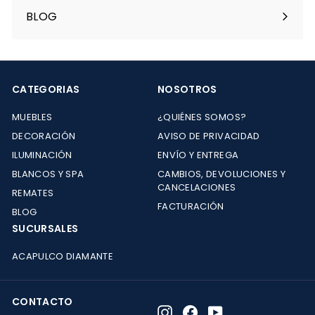
menú
BLOG
CATEGORIAS
NOSOTROS
MUEBLES
¿QUIÉNES SOMOS?
DECORACIÓN
AVISO DE PRIVACIDAD
ILUMINACIÓN
ENVÍO Y ENTREGA
BLANCOS Y SPA
CAMBIOS, DEVOLUCIONES Y
CANCELACIONES
REMATES
FACTURACIÓN
BLOG
SUCURSALES
ACAPULCO DIAMANTE
CONTACTO
Instagram
Facebook
YouTube