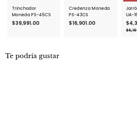
Trinchador
Credenza Moneda
Jarró
Moneda PS-45CS
PS-43CS
UA-1
$39,991.00
$
$16,901.00
$
P
$4,
r
3
1
$5,15
e
9
6
c
,
,
i
9
9
o
Te podría gustar
9
0
d
1
1
e
.
.
o
f
0
0
e
0
0
r
t
a
Mesa Rectangular
Larrea TL-019
$42,991.00
$