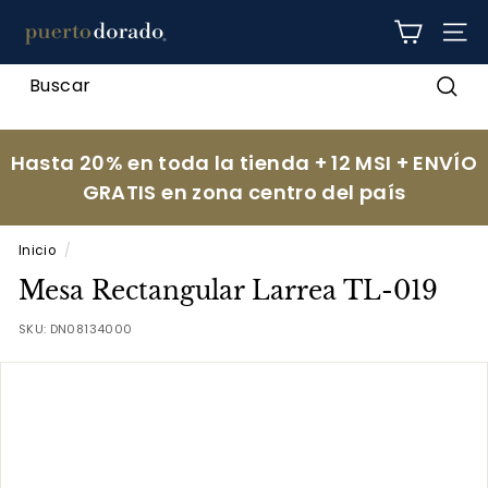
Ir
p
directamente
NAV
al
u
contenido
e
Busc
r
t
Hasta 20% en toda la tienda + 12 MSI + ENVÍO
o
GRATIS en zona centro del país
d
o
Inicio
/
r
Mesa Rectangular Larrea TL-019
a
d
SKU:
DN08134000
o