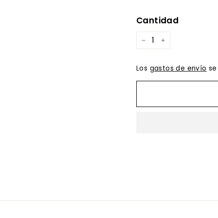
habitual
de
oferta
Cantidad
−
+
Los
gastos de envío
se 