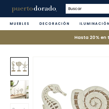
Ir
p
directamente
u
al
e
contenido
MUEBLES
DECORACIÓN
ILUMINACIÓ
r
t
Hasta 20% en t
o
d
o
r
a
d
o