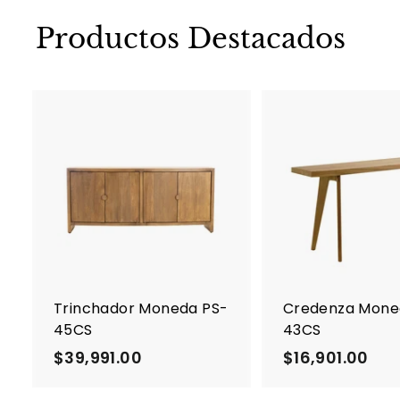
Productos Destacados
A
g
r
e
g
a
r
a
l
c
Trinchador Moneda PS-
Credenza Mone
a
45CS
43CS
r
r
$39,991.00
$
$16,901.00
$
i
3
1
t
o