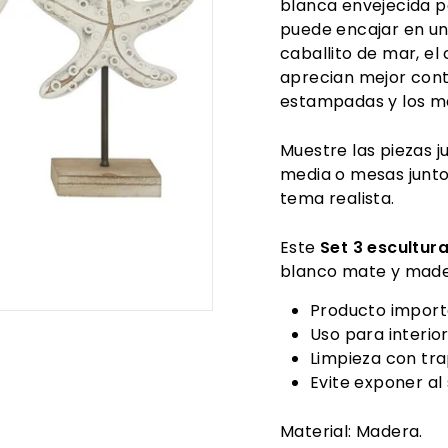
blanca envejecida pa
puede encajar en un
caballito de mar, el
aprecian mejor contr
estampadas y los ma
Muestre las piezas 
media o mesas junt
tema realista.
Este
Set 3 escultur
blanco mate y made
Producto impor
Uso para interior
Limpieza con tra
Evite exponer al
Material: Madera.