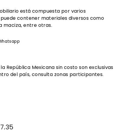
obiliario está compuesta por varios
 puede contener materiales diversos como
 maciza, entre otras.
rtir
Whatsapp
Whatsapp
ook
 la República Mexicana sin costo son exclusivas
tro del país, consulta zonas participantes.
.00
87.35
$2,287.35