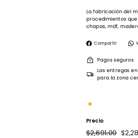
La fabricación del m
procedimientos que
chapas, mdf, madera
Compa
Compartir
en
Faceb
Pagos seguros
Las entregas en
para la zona cen
Precio
Precio
Precio
$2,691.00
$2,691
$2,2