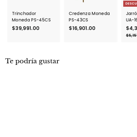
DESCU
Trinchador
Credenza Moneda
Jarró
Moneda PS-45CS
PS-43CS
UA-1
$39,991.00
$
$16,901.00
$
P
$4,
r
3
1
$5,15
e
9
6
c
,
,
i
9
9
o
Te podría gustar
9
0
d
1
1
e
.
.
o
f
0
0
e
0
0
r
t
a
DESCUENTO
Sofá Guadi WI-051
P
$42,655.95
$
P