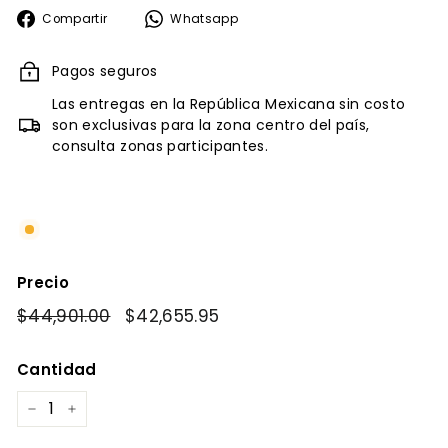
Compartir
Whatsapp
Compartir
Whatsapp
en
Facebook
Pagos seguros
Las entregas en la República Mexicana sin costo
son exclusivas para la zona centro del país,
consulta zonas participantes.
Precio
Precio
$44,901.00
$44,901.00
Precio
$42,655.95
$42,655.95
habitual
de
oferta
Cantidad
−
+