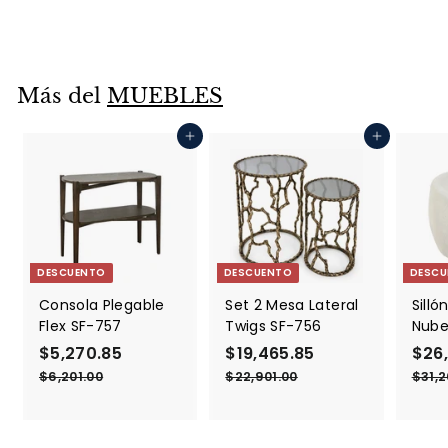
r
r
4
$44,901.00
$
e
e
4
2
4
c
c
,
,
i
i
6
9
o
o
Más del
MUEBLES
0
5
d
h
1
5
e
a
.
Agregar al carrito
Agregar al carrito
o
.
b
0
0
f
i
9
e
t
5
r
u
t
a
a
l
DESCUENTO
DESCUENTO
DESCU
Consola Plegable
Set 2 Mesa Lateral
Silló
Flex SF-757
Twigs SF-756
Nube
P
$5,270.85
$
P
P
$19,465.85
$
P
P
$26
r
r
r
r
r
5
1
$6,201.00
$
$22,901.00
$
$31,2
e
e
e
e
e
6
2
,
9
,
2
c
c
c
c
c
2
,
2
,
i
i
i
i
i