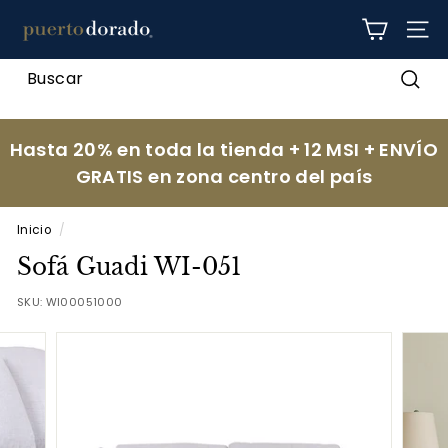
Ir
p
directamente
NAV
al
u
contenido
e
Busc
r
t
Hasta 20% en toda la tienda + 12 MSI + ENVÍO
o
GRATIS en zona centro del país
d
o
Inicio
/
r
Sofá Guadi WI-051
a
d
SKU:
WI00051000
o