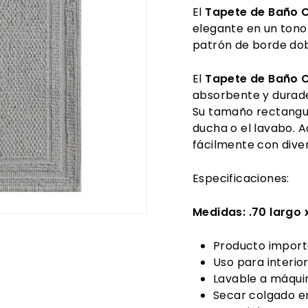
El
Tapete de Baño C
elegante en un tono 
patrón de borde dob
El
Tapete de Baño C
absorbente y durade
Su tamaño rectangul
ducha o el lavabo. 
fácilmente con diver
Especificaciones:
Medidas: .70 largo x
Producto import
Uso para interior
Lavable a máquin
Secar colgado e