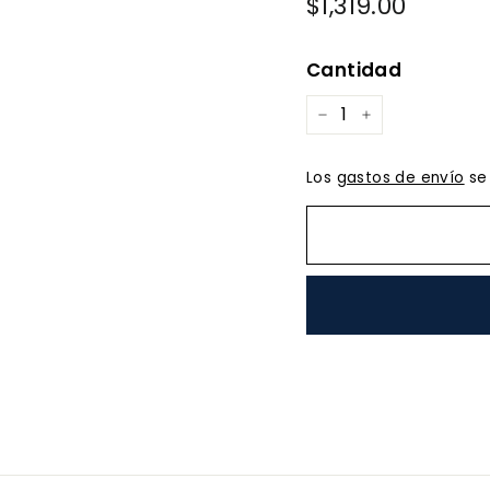
Precio
$1,319.00
$1,319.
habitual
Cantidad
−
+
Los
gastos de envío
se 