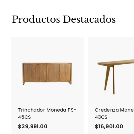
Productos Destacados
A
g
r
e
g
a
r
a
l
c
Trinchador Moneda PS-
Credenza Mone
a
45CS
43CS
r
r
$39,991.00
$
$16,901.00
$
i