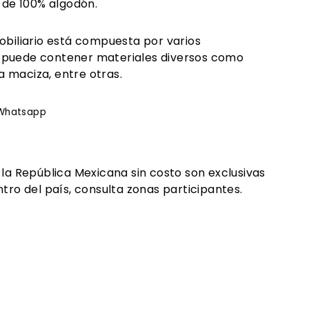
e
de 100% algodón.
obiliario está compuesta por varios
 puede contener materiales diversos como
 maciza, entre otras.
rtir
Whatsapp
Whatsapp
ook
 la República Mexicana sin costo son exclusivas
tro del país, consulta zonas participantes.