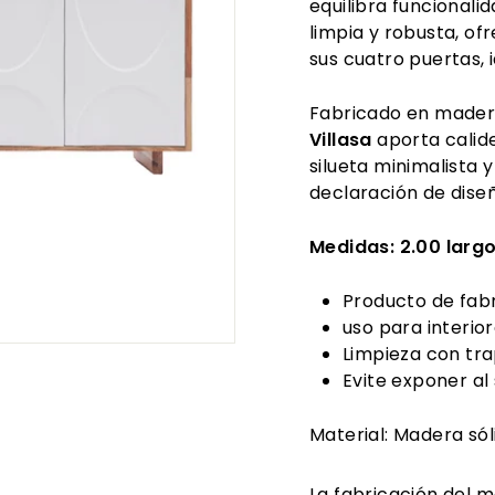
equilibra funcionali
limpia y robusta, o
sus cuatro puertas, i
Fabricado en madera
Villasa
aporta calid
silueta minimalista
declaración de diseñ
Medidas:
2.00 largo
Producto de fabr
uso para interior
Limpieza con tra
Evite exponer al
Material:
Madera sól
La fabricación del m