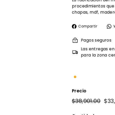
procedimientos que
chapas, mdf, madera
Compa
Compartir
en
Faceb
Pagos seguros
Las entregas en
para la zona cen
Precio
Precio
Prec
$38,901.00
$38,9
$33
habitual
de
ofer