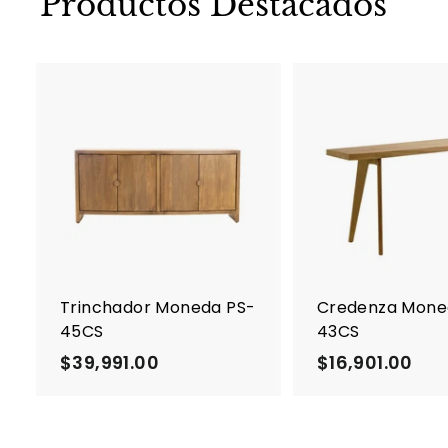
Productos Destacados
A
g
r
e
g
a
r
a
l
c
Trinchador Moneda PS-
Credenza Mone
a
45CS
43CS
r
r
$39,991.00
$
$16,901.00
$
i
3
1
t
o
9
6
,
,