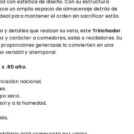
dad con estética de diseño. Con su estructura
frece un amplio espacio de almacenaje detrás de
deal para mantener el orden sin sacrificar estilo.
 y detalles que realzan su veta, este
Trinchador
ez y carácter a comedores, salas o recibidores. Su
 y proporciones generosas lo convierten en una
o versátil y atemporal.
 x .90 alto.
icación nacional.
es.
po seco.
 sol y a la humedad.
ida.
obiliario está compuesta por varios