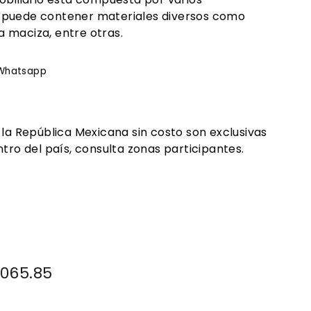
 puede contener materiales diversos como
 maciza, entre otras.
rtir
Whatsapp
Whatsapp
ook
 la República Mexicana sin costo son exclusivas
tro del país, consulta zonas participantes.
io
01.00
,065.85
$33,065.85
ta