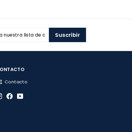
8
8
5
0
1
1
.
.
Suscribir
0
0
0
0
ONTACTO
Contacto
Instagram
Facebook
YouTube